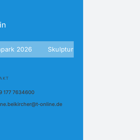
in
2026
Skulpturenausstellung 2026 – Aussc
AKT
9 177 7634600
ne.beikircher@t-online.de