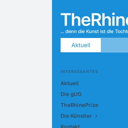
Aktuell
INTERESSANTES
Aktuell
Die gUG
TheRhinePrize
Die Künstler
Kontakt